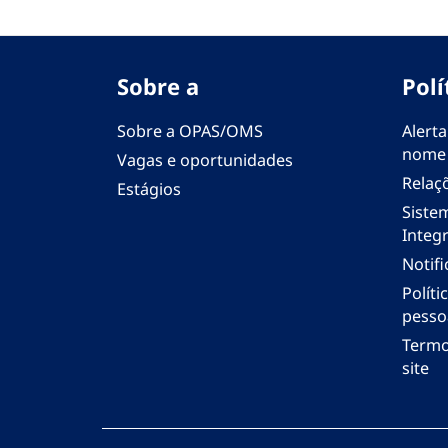
Sobre a
Polí
Sobre a OPAS/OMS
Alerta
nome
Vagas e oportunidades
Relaç
Estágios
Siste
Integr
Notif
Polít
pesso
Termo
site