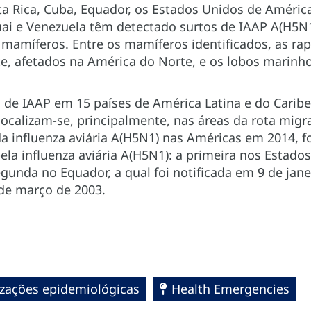
ta Rica, Cuba, Equador, os Estados Unidos de Améri
ai e Venezuela têm detectado surtos de IAAP A(H5N1
 mamíferos. Entre os mamíferos identificados, as r
e, afetados na América do Norte, e os lobos marinho
 de IAAP em 15 países de América Latina e do Caribe
 localizam-se, principalmente, nas áreas da rota mig
a influenza aviária A(H5N1) nas Américas em 2014, f
a influenza aviária A(H5N1): a primeira nos Estado
egunda no Equador, a qual foi notificada em 9 de janei
 de março de 2003.
lizações epidemiológicas
Health Emergencies