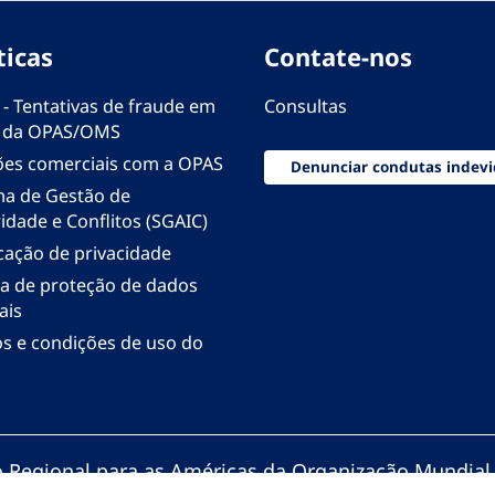
ticas
Contate-nos
 - Tentativas de fraude em
Consultas
 da OPAS/OMS
ões comerciais com a OPAS
Denunciar condutas indevi
ma de Gestão de
idade e Conflitos (SGAIC)
icação de privacidade
ica de proteção de dados
ais
s e condições de uso do
io Regional para as Américas da Organização Mundial