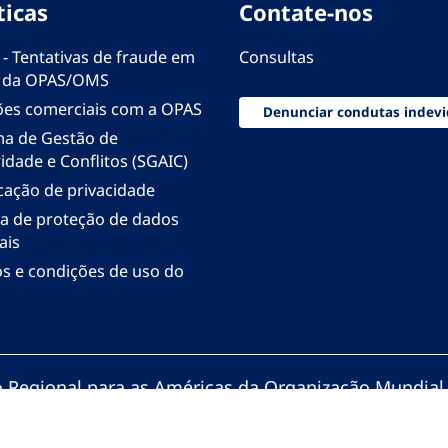
ticas
Contate-nos
 - Tentativas de fraude em
Consultas
 da OPAS/OMS
ões comerciais com a OPAS
Denunciar condutas indevi
ma de Gestão de
idade e Conflitos (SGAIC)
icação de privacidade
ica de proteção de dados
ais
s e condições de uso do
io Regional para as Américas da Organização Mundial
zação Pan-Americana da Saúde. Todos os direitos re