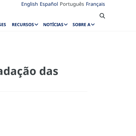
English
Español
Português
Français
SES
RECURSOS
NOTÍCIAS
SOBRE A
cadação das