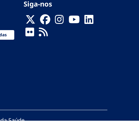
Siga-nos
das
 da Saúde
servados.