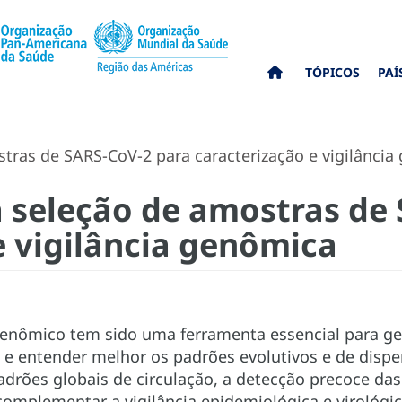
TÓPICOS
PAÍ
tras de SARS-CoV-2 para caracterização e vigilância
 seleção de amostras de
e vigilância genômica
nômico tem sido uma ferramenta essencial para gera
l e entender melhor os padrões evolutivos e de disp
adrões globais de circulação, a detecção precoce da
omplementar a vigilância epidemiológica e virológic