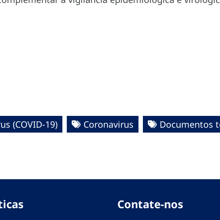
us (COVID-19)
Coronavirus
Documentos té
ticas
Contate-nos