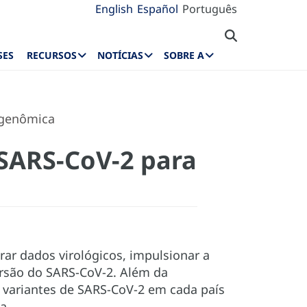
English
Español
Português
SES
RECURSOS
NOTÍCIAS
SOBRE A
 genômica
 SARS-CoV-2 para
r dados virológicos, impulsionar a
ersão do SARS-CoV-2. Além da
s variantes de SARS-CoV-2 em cada país
a.