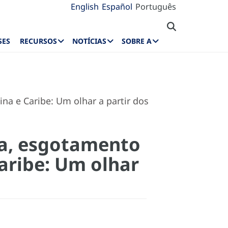
English
Español
Português
SES
RECURSOS
NOTÍCIAS
SOBRE A
a e Caribe: Um olhar a partir dos
a, esgotamento
Caribe: Um olhar