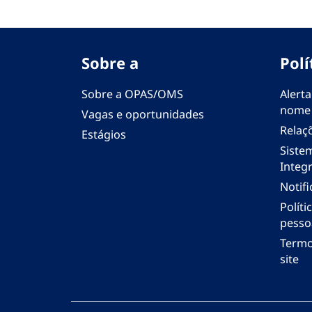
Sobre a
Polí
Sobre a OPAS/OMS
Alerta
nome
Vagas e oportunidades
Relaç
Estágios
Siste
Integr
Notif
Polít
pesso
Termo
site