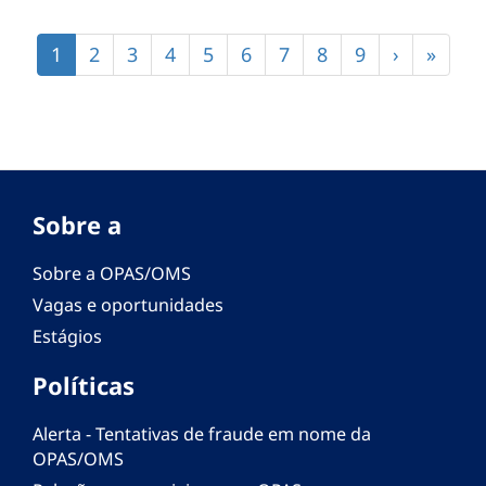
Paginação
Página
1
Página
2
Página
3
Página
4
Página
5
Página
6
Página
7
Página
8
Página
9
Próxima
›
Últim
»
atual
página
págin
Sobre a
Sobre a OPAS/OMS
Vagas e oportunidades
Estágios
Políticas
Alerta - Tentativas de fraude em nome da
OPAS/OMS