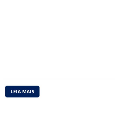
países
endêmicos
de filariose
linfática
LEIA MAIS