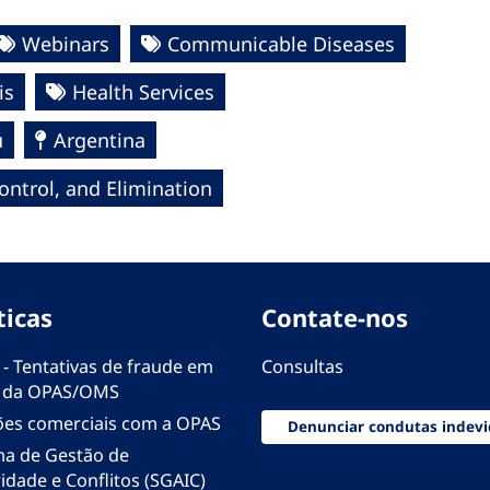
Webinars
Communicable Diseases
is
Health Services
ú
Argentina
ntrol, and Elimination
ticas
Contate-nos
 - Tentativas de fraude em
Consultas
 da OPAS/OMS
ões comerciais com a OPAS
Denunciar condutas indevi
ma de Gestão de
idade e Conflitos (SGAIC)