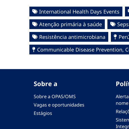
International Health Days Events
Atenção primária à saúde
Seps
Resistência antimicrobiana
Per
Communicable Disease Prevention, Co
Sobre a
Polí
Sobre a OPAS/OMS
Alerta
nome
Vagas e oportunidades
Relaç
Estágios
Siste
Integr