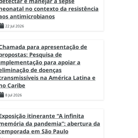
detectar e manejar a sepse
neonatal no contexto da resistência
aos antimicrobianos
22 Jul 2026
Chamada para apresentação de
propostas: Pesquisa de
implementação para apoiar a
eliminação de doenças
transmissíveis na América Latina e
no Caribe
8 Jul 2026
Exposição itinerante “A infinita
memória da pandemia”: abertura da
temporada em São Paulo