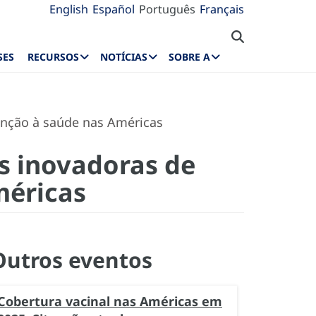
English
Español
Português
Français
SES
RECURSOS
NOTÍCIAS
SOBRE A
enção à saúde nas Américas
as inovadoras de
méricas
Outros eventos
Cobertura vacinal nas Américas em