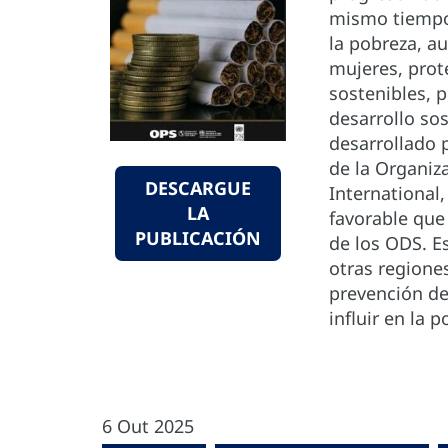
mismo tiempo,
la pobreza, a
mujeres, prot
sostenibles, 
desarrollo sos
desarrollado 
de la Organiz
DESCARGUE
International,
LA
favorable que
PUBLICACIÓN
de los ODS. E
otras regiones
prevención de 
influir en la po
6 Out 2025