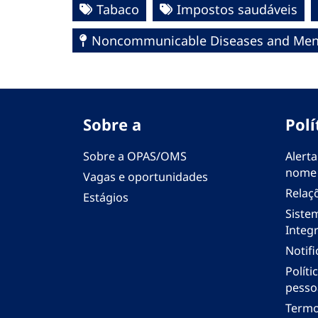
Tabaco
Impostos saudáveis
Noncommunicable Diseases and Ment
Sobre a
Polí
Sobre a OPAS/OMS
Alerta
nome
Vagas e oportunidades
Relaç
Estágios
Siste
Integr
Notif
Polít
pesso
Termo