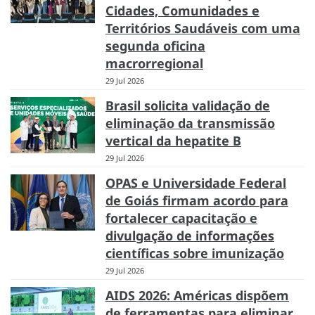
Cidades, Comunidades e
Territórios Saudáveis com uma
segunda oficina
macrorregional
29 Jul 2026
Brasil solicita validação de
eliminação da transmissão
vertical da hepatite B
29 Jul 2026
OPAS e Universidade Federal
de Goiás firmam acordo para
fortalecer capacitação e
divulgação de informações
científicas sobre imunização
29 Jul 2026
AIDS 2026: Américas dispõem
de ferramentas para eliminar