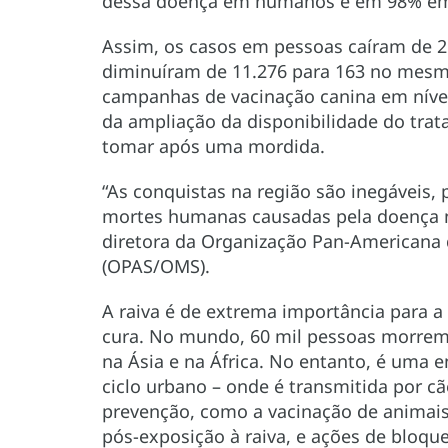
dessa doença em humanos e em 98% em
Assim, os casos em pessoas caíram de 2
diminuíram de 11.276 para 163 no mesmo
campanhas de vacinação canina em nível
da ampliação da disponibilidade do trat
tomar após uma mordida.
“As conquistas na região são inegáveis,
mortes humanas causadas pela doença nas
diretora da Organização Pan-Americana
(OPAS/OMS).
A raiva é de extrema importância para a 
cura. No mundo, 60 mil pessoas morrem 
na Ásia e na África. No entanto, é uma
ciclo urbano – onde é transmitida por c
prevenção, como a vacinação de animais
pós-exposição à raiva, e ações de bloque