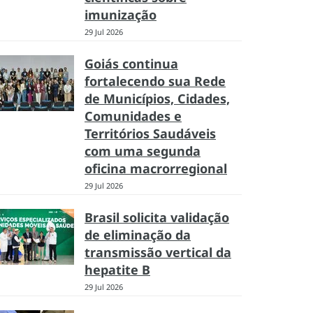
imunização
29 Jul 2026
Goiás continua
fortalecendo sua Rede
de Municípios, Cidades,
Comunidades e
Territórios Saudáveis
com uma segunda
oficina macrorregional
29 Jul 2026
Brasil solicita validação
de eliminação da
transmissão vertical da
hepatite B
29 Jul 2026