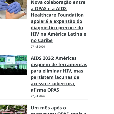
Nova colaboração entre
a OPAS e a AIDS
Healthcare Foundation
apoiará a expansão do
diagnóstico precoce do
HIV na América Latina e
no Caribe
27 Jul 2026
AIDS 2026: Américas
dispõem de ferramentas
para eliminar HIV, mas
persistem lacunas de
acesso e cobertura,
afirma OPAS
27 Jul 2026
Um mês após o