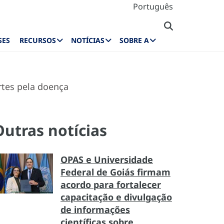
Português
SES
RECURSOS
NOTÍCIAS
SOBRE A
rtes pela doença
Outras notícias
OPAS e Universidade
Federal de Goiás firmam
acordo para fortalecer
capacitação e divulgação
de informações
científicas sobre