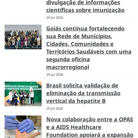
divulgação de informações
científicas sobre imunização
29 Jul 2026
Goiás continua fortalecendo
sua Rede de Municípios,
Cidades, Comunidades e
Territórios Saudáveis com uma
segunda oficina
macrorregional
29 Jul 2026
Brasil solicita validação de
eliminação da transmissão
vertical da hepatite B
29 Jul 2026
Nova colaboração entre a OPAS
e a AIDS Healthcare
Foundation apoiará a expansão