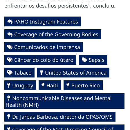
enfrentar os desafios persistentes”, concluiu.
PAHO Instagram Features
Coverage of the Governing Bodies
Comunicados de imprensa
Câncer do colo do útero
Sepsis
Tabaco
United States of America
Uruguay
Haïti
Puerto Rico
Noncommunicable Diseases and Mental
Health (NMH)
Dr. Jarbas Barbosa, diretor da OPAS/OMS
Coverage of the 61st Directing Council of