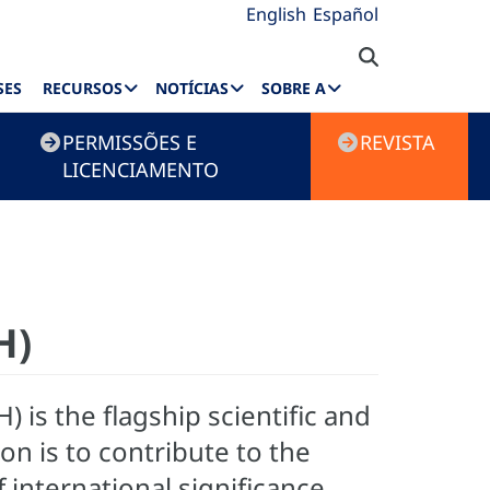
English
Español
SES
RECURSOS
NOTÍCIAS
SOBRE A
PERMISSÕES E
REVISTA
LICENCIAMENTO
H)
 is the flagship scientific and
on is to contribute to the
 international significance,