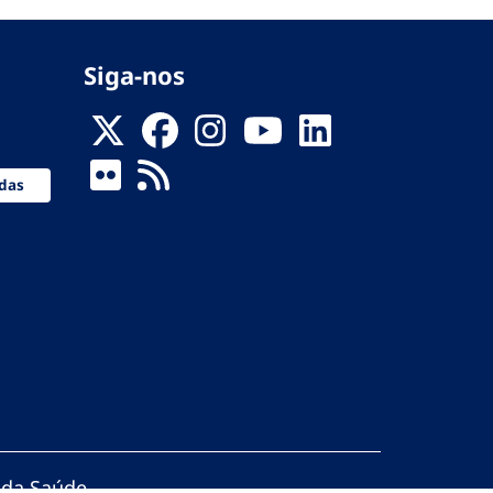
Siga-nos
das
 da Saúde