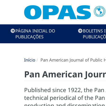
Menú
PÁGINA INICIAL DO
BOLETINS 
de
PUBLICAÇÕES
PUBLICAÇÕ
Publicaciones
Início
Pan American Journal of Public H
Pan American Journ
Published since 1922, the Pan A
technical periodical of the Pan
production and dissemination of