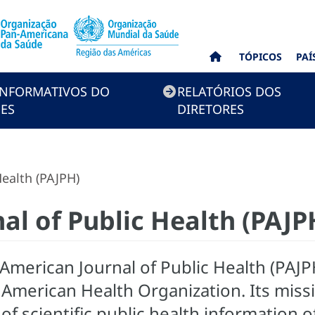
TÓPICOS
PAÍ
INFORMATIVOS DO
RELATÓRIOS DOS
ES
DIRETORES
ealth (PAJPH)
al of Public Health (PAJP
merican Journal of Public Health (PAJPH)
 American Health Organization. Its missi
 scientific public health information of