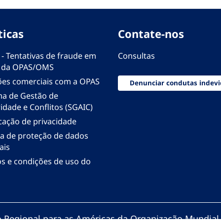
ticas
Contate-nos
 - Tentativas de fraude em
Consultas
 da OPAS/OMS
ões comerciais com a OPAS
Denunciar condutas indevi
ma de Gestão de
idade e Conflitos (SGAIC)
icação de privacidade
ica de proteção de dados
ais
s e condições de uso do
io Regional para as Américas da Organização Mundial