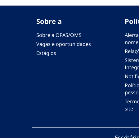
Sobre a
Polí
Sobre a OPAS/OMS
Alerta
nome
Vagas e oportunidades
Relaç
Estágios
Siste
Integr
Notif
Polít
pesso
Termo
site
Escritór