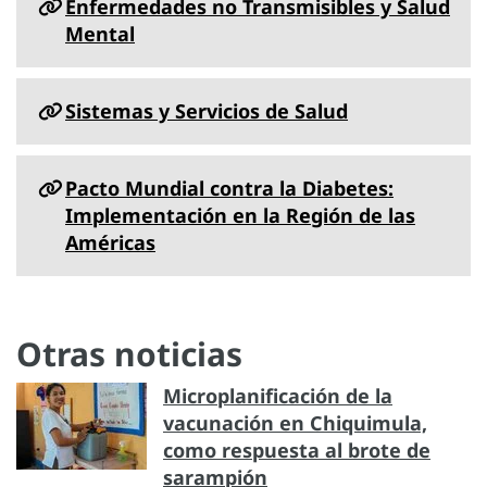
Enfermedades no Transmisibles y Salud
Mental
Sistemas y Servicios de Salud
Pacto Mundial contra la Diabetes:
Implementación en la Región de las
Américas
Otras noticias
Microplanificación de la
vacunación en Chiquimula,
como respuesta al brote de
sarampión