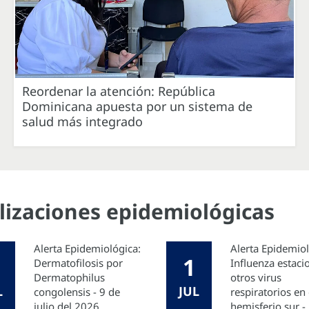
Reordenar la atención: República
Dominicana apuesta por un sistema de
salud más integrado
alizaciones epidemiológicas
Alerta Epidemiológica:
Alerta Epidemio
1
Dermatofilosis por
Influenza estaci
Dermatophilus
otros virus
L
JUL
congolensis - 9 de
respiratorios en 
julio del 2026
hemisferio sur -