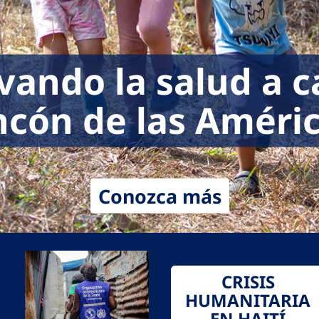
vando la salud a 
ncón de las Améri
Conozca más
CRISIS
HUMANITARIA
EN HAITÍ