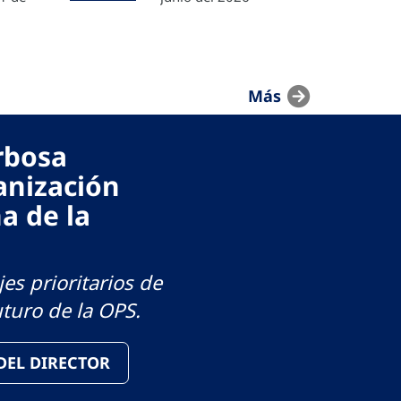
Más
arbosa
anización
a de la
es prioritarios de
uturo de la OPS.
 DEL DIRECTOR