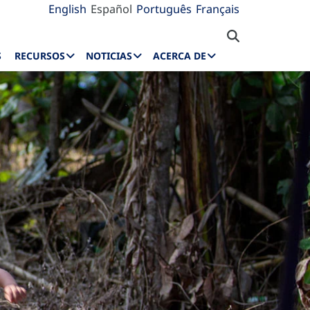
English
Español
Português
Français
S
RECURSOS
NOTICIAS
ACERCA DE