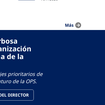
Más
arbosa
anización
a de la
es prioritarios de
uturo de la OPS.
 DEL DIRECTOR