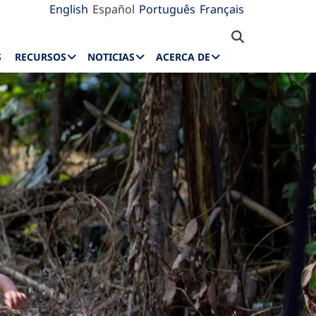
English
Español
Português
Français
S
RECURSOS
NOTICIAS
ACERCA DE