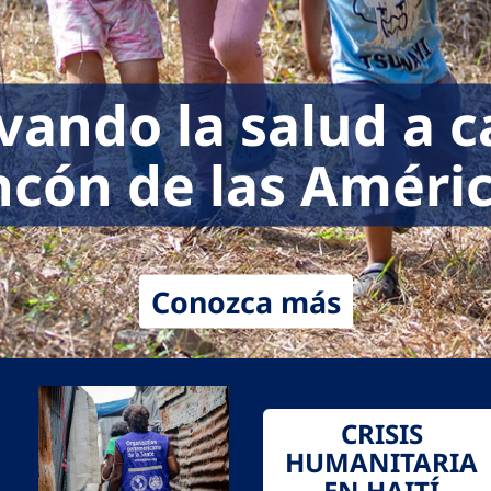
vando la salud a 
ncón de las Améri
Conozca más
CRISIS
HUMANITARIA
EN HAITÍ