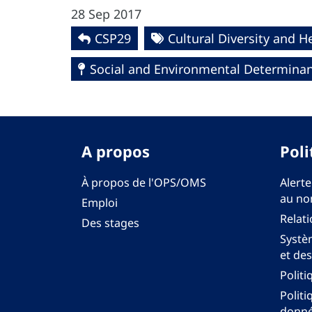
28 Sep 2017
CSP29
Cultural Diversity and H
Social and Environmental Determinant
A propos
Poli
À propos de l'OPS/OMS
Alerte
au no
Emploi
Relati
Des stages
Systèm
et des
Politi
Politi
donné