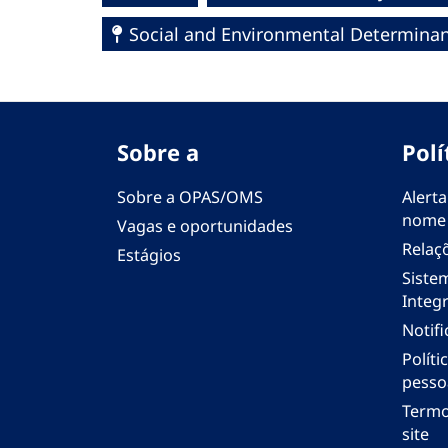
Social and Environmental Determinant
Sobre a
Polí
Sobre a OPAS/OMS
Alerta
nome
Vagas e oportunidades
Relaç
Estágios
Siste
Integr
Notif
Polít
pesso
Termo
site