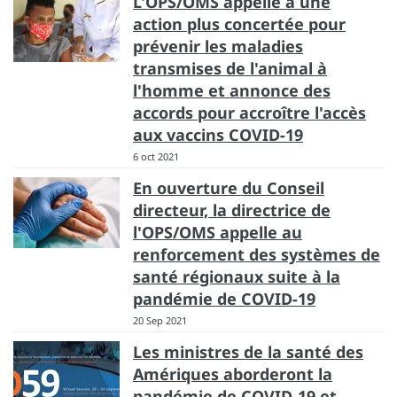
L'OPS/OMS appelle à une
action plus concertée pour
prévenir les maladies
transmises de l'animal à
l'homme et annonce des
accords pour accroître l'accès
aux vaccins COVID-19
6 oct 2021
En ouverture du Conseil
directeur, la directrice de
l'OPS/OMS appelle au
renforcement des systèmes de
santé régionaux suite à la
pandémie de COVID-19
20 Sep 2021
Les ministres de la santé des
Amériques aborderont la
pandémie de COVID-19 et