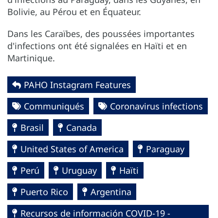
Bolivie, au Pérou et en Équateur.
Dans les Caraïbes, des poussées importantes
d'infections ont été signalées en Haïti et en
Martinique.
PAHO Instagram Features
Communiqués
Coronavirus infections
Brasil
Canada
United States of America
Paraguay
Perú
Uruguay
Haïti
Puerto Rico
Argentina
Recursos de información COVID-19 -