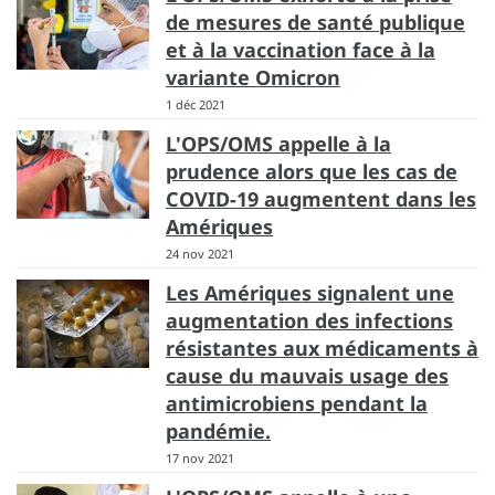
de mesures de santé publique
et à la vaccination face à la
variante Omicron
1 déc 2021
L'OPS/OMS appelle à la
prudence alors que les cas de
COVID-19 augmentent dans les
Amériques
24 nov 2021
Les Amériques signalent une
augmentation des infections
résistantes aux médicaments à
cause du mauvais usage des
antimicrobiens pendant la
pandémie.
17 nov 2021