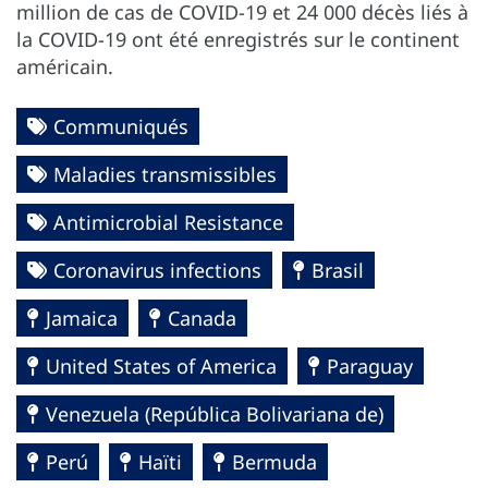
million de cas de COVID-19 et 24 000 décès liés à
la COVID-19 ont été enregistrés sur le continent
américain.
Communiqués
Maladies transmissibles
Antimicrobial Resistance
Coronavirus infections
Brasil
Jamaica
Canada
United States of America
Paraguay
Venezuela (República Bolivariana de)
Perú
Haïti
Bermuda