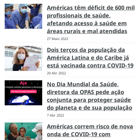
Américas têm déficit de 600 mil
profissionais de saúde,
afetando acesso à saúde em
áreas rurais e mal atendidas
27 Maio 2022
Dois terços da população da
América Latina e do Caribe já
está vacinada contra COVID-19
20 Abr 2022
No Dia Mundial da Saúde,
diretora da OPAS pede ação
conjunta para proteger saúde
do planeta e de sua população
7 Abr 2022
Américas correm risco de nova
onda de COVID-19 com