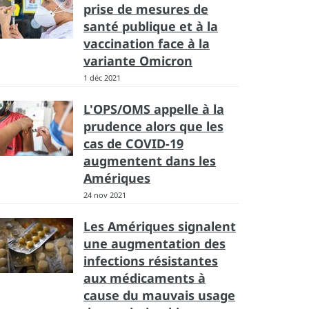
prise de mesures de
santé publique et à la
vaccination face à la
variante Omicron
1 déc 2021
L'OPS/OMS appelle à la
prudence alors que les
cas de COVID-19
augmentent dans les
Amériques
24 nov 2021
Les Amériques signalent
une augmentation des
infections résistantes
aux médicaments à
cause du mauvais usage