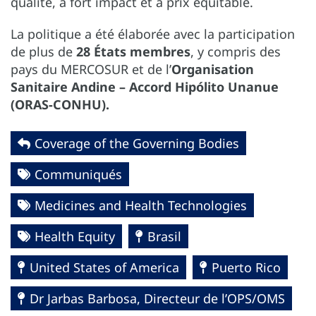
qualité, à fort impact et à prix équitable.
La politique a été élaborée avec la participation
de plus de
28 États membres
, y compris des
pays du MERCOSUR et de l’
Organisation
Sanitaire Andine – Accord Hipólito Unanue
(ORAS-CONHU).
Coverage of the Governing Bodies
Communiqués
Medicines and Health Technologies
Health Equity
Brasil
United States of America
Puerto Rico
Dr Jarbas Barbosa, Directeur de l’OPS/OMS