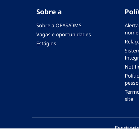
Sobre a
Polí
Sobre a OPAS/OMS
Alerta
nome
Vagas e oportunidades
Relaç
Estágios
Siste
Integr
Notif
Polít
pesso
Termo
site
Escritór