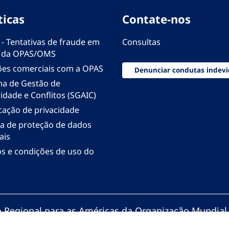
ticas
Contate-nos
 - Tentativas de fraude em
Consultas
 da OPAS/OMS
ões comerciais com a OPAS
Denunciar condutas indevi
ma de Gestão de
idade e Conflitos (SGAIC)
icação de privacidade
ica de proteção de dados
ais
s e condições de uso do
io Regional para as Américas da Organização Mundial