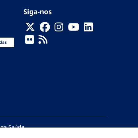
Siga-nos
das
 da Saúde