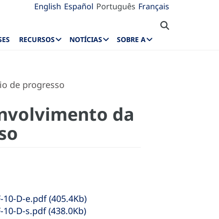
English
Español
Português
Français
SES
RECURSOS
NOTÍCIAS
SOBRE A
io de progresso
envolvimento da
sso
10-D-e.pdf (405.4Kb)
10-D-s.pdf (438.0Kb)