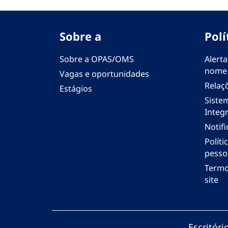
Sobre a
Polí
Sobre a OPAS/OMS
Alerta
nome
Vagas e oportunidades
Relaç
Estágios
Siste
Integr
Notif
Polít
pesso
Termo
site
Escritór