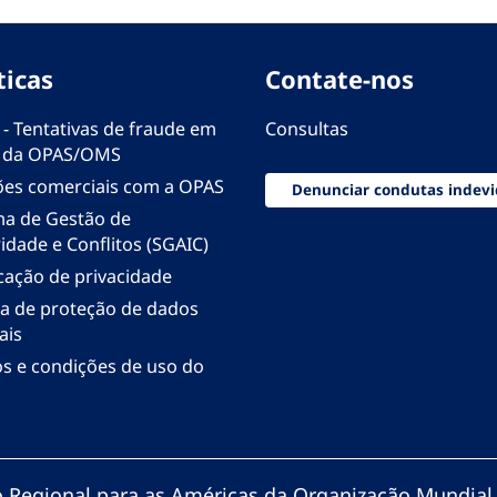
ticas
Contate-nos
 - Tentativas de fraude em
Consultas
 da OPAS/OMS
ões comerciais com a OPAS
Denunciar condutas indevi
ma de Gestão de
idade e Conflitos (SGAIC)
icação de privacidade
ica de proteção de dados
ais
s e condições de uso do
io Regional para as Américas da Organização Mundial