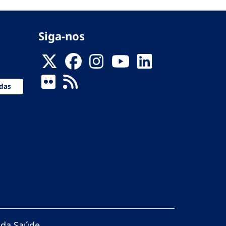
Siga-nos
das
 da Saúde