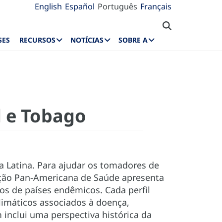
English
Español
Português
Français
SES
RECURSOS
NOTÍCIAS
SOBRE A
d e Tobago
 Latina. Para ajudar os tomadores de
zação Pan-Americana de Saúde apresenta
os de países endêmicos. Cada perfil
climáticos associados à doença,
m inclui uma perspectiva histórica da