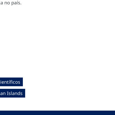
a no país.
entíficos
an Islands