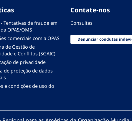
ticas
Contate-nos
 - Tentativas de fraude em
Consultas
 da OPAS/OMS
ões comerciais com a OPAS
Denunciar condutas indevi
ma de Gestão de
idade e Conflitos (SGAIC)
icação de privacidade
ica de proteção de dados
ais
s e condições de uso do
io Regional para as Américas da Organização Mundial