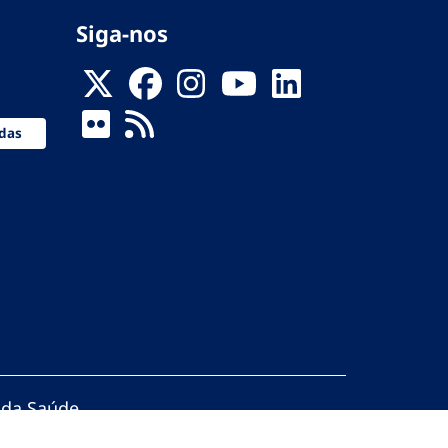
Siga-nos
das
 da Saúde