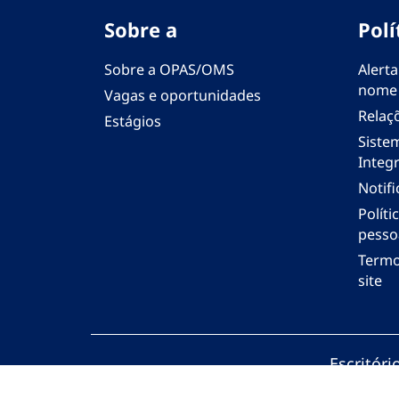
Sobre a
Polí
Sobre a OPAS/OMS
Alerta
nome
Vagas e oportunidades
Relaç
Estágios
Siste
Integr
Notif
Polít
pesso
Termo
site
Escritór