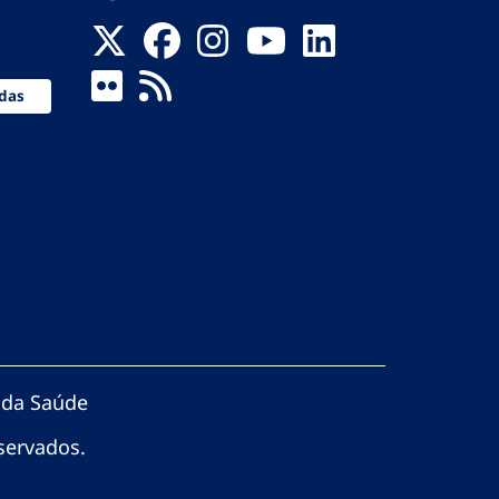
das
 da Saúde
servados.