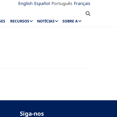
English
Español
Português
Français
SES
RECURSOS
NOTÍCIAS
SOBRE A
Siga-nos