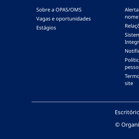
Sobre a OPAS/OMS
Alerta
nome
Vagas e oportunidades
Relaç
Estágios
Siste
Integr
Notif
Polít
pesso
Termo
site
Escritór
© Organi