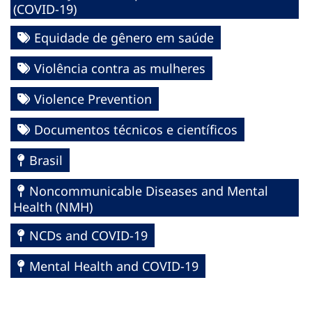
(COVID-19)
Equidade de gênero em saúde
Violência contra as mulheres
Violence Prevention
Documentos técnicos e científicos
Brasil
Noncommunicable Diseases and Mental
Health (NMH)
NCDs and COVID-19
Mental Health and COVID-19