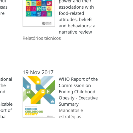
til
power and their
ssas
associations with
bre
food-related
attitudes, beliefs
and behaviours: a
narrative review
Relatórios técnicos
19 Nov 2017
tional
WHO Report of the
the
Commission on
and
Ending Childhood
Obesity - Executive
cable
Summary
ort of
Mandatos e
obal
estratégias