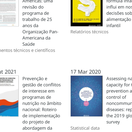
Américas: uma
fórmula infan
revisão do
influi em no
programa de
decisões so
trabalho de 25
alimentação
anos da
infantil
Organização Pan-
Relatórios técnicos
Americana da
Saúde
ntos técnicos e científicos
ut 2021
17 Mar 2020
Prevenção e
Assessing na
gestão de conflitos
capacity for 
de interesse em
prevention 
programas de
control of
nutrição no âmbito
noncommuni
nacional: Roteiro
diseases: rep
de implementação
the 2019 gl
do projeto de
survey
abordagem da
Statistical data