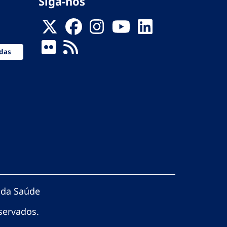
Siga-nos
das
 da Saúde
servados.