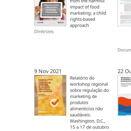
from the harmful
impact of food
marketing: a child
rights-based
approach
Diretrizes
Docume
9 Nov 2021
22 O
Relatório do
workshop regional
sobre regulação do
marketing de
produtos
alimentícios não
saudáveis.
Washington, D.C.,
15 a 17 de outubro