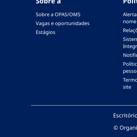
Sobre a
Polí
Sobre a OPAS/OMS
Alerta
nome
Vagas e oportunidades
Relaç
Estágios
Siste
Integr
Notif
Polít
pesso
Termo
site
Escritór
© Organi