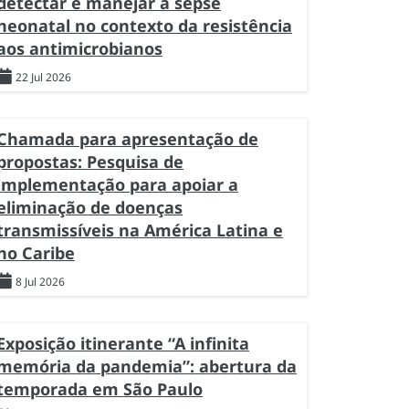
detectar e manejar a sepse
neonatal no contexto da resistência
aos antimicrobianos
22 Jul 2026
Chamada para apresentação de
propostas: Pesquisa de
implementação para apoiar a
eliminação de doenças
transmissíveis na América Latina e
no Caribe
8 Jul 2026
Exposição itinerante “A infinita
memória da pandemia”: abertura da
temporada em São Paulo