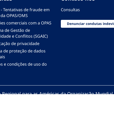
 - Tentativas de fraude em
Consultas
 da OPAS/OMS
ões comerciais com a OPAS
Denunciar condutas indevi
ma de Gestão de
idade e Conflitos (SGAIC)
icação de privacidade
ica de proteção de dados
ais
s e condições de uso do
io Regional para as Américas da Organização Mundial
zação Pan-Americana da Saúde. Todos os direitos re