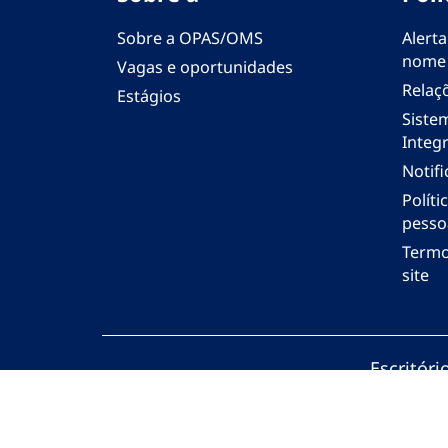
Sobre a OPAS/OMS
Alerta
nome
Vagas e oportunidades
Relaç
Estágios
Siste
Integr
Notif
Polít
pesso
Termo
site
Escritór
© Organi