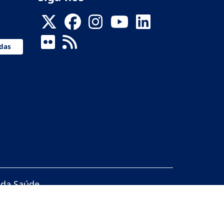
das
 da Saúde
servados.