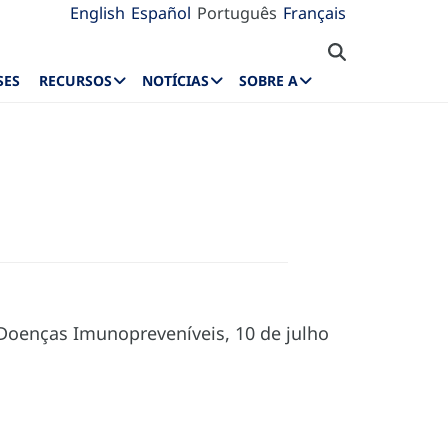
English
Español
Português
Français
SES
RECURSOS
NOTÍCIAS
SOBRE A
Doenças Imunopreveníveis, 10 de julho