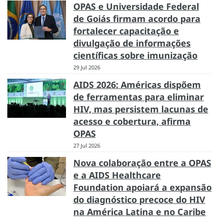
OPAS e Universidade Federal
de Goiás firmam acordo para
fortalecer capacitação e
divulgação de informações
científicas sobre imunização
29 Jul 2026
AIDS 2026: Américas dispõem
de ferramentas para eliminar
HIV, mas persistem lacunas de
acesso e cobertura, afirma
OPAS
27 Jul 2026
Nova colaboração entre a OPAS
e a AIDS Healthcare
Foundation apoiará a expansão
do diagnóstico precoce do HIV
na América Latina e no Caribe