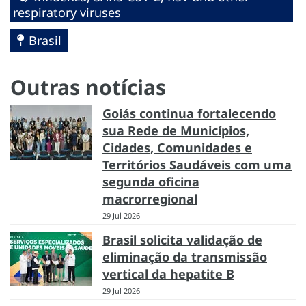
respiratory viruses
Brasil
Outras notícias
Goiás continua fortalecendo
sua Rede de Municípios,
Cidades, Comunidades e
Territórios Saudáveis com uma
segunda oficina
macrorregional
29 Jul 2026
Brasil solicita validação de
eliminação da transmissão
vertical da hepatite B
29 Jul 2026