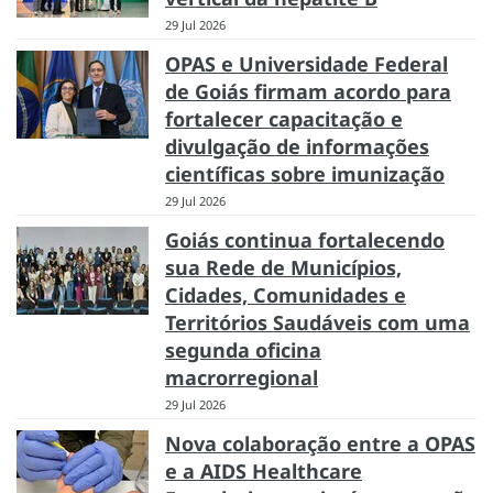
29 Jul 2026
OPAS e Universidade Federal
de Goiás firmam acordo para
fortalecer capacitação e
divulgação de informações
científicas sobre imunização
29 Jul 2026
Goiás continua fortalecendo
sua Rede de Municípios,
Cidades, Comunidades e
Territórios Saudáveis com uma
segunda oficina
macrorregional
29 Jul 2026
Nova colaboração entre a OPAS
e a AIDS Healthcare