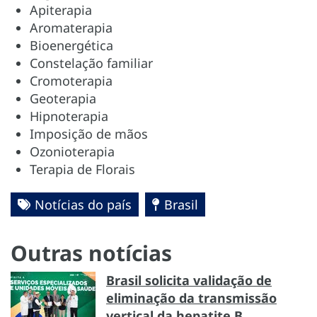
Apiterapia
Aromaterapia
Bioenergética
Constelação familiar
Cromoterapia
Geoterapia
Hipnoterapia
Imposição de mãos
Ozonioterapia
Terapia de Florais
Notícias do país
Brasil
Outras notícias
Brasil solicita validação de
eliminação da transmissão
vertical da hepatite B