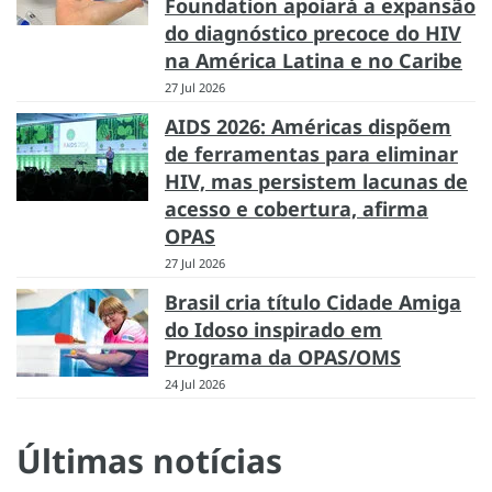
Foundation apoiará a expansão
do diagnóstico precoce do HIV
na América Latina e no Caribe
27 Jul 2026
AIDS 2026: Américas dispõem
de ferramentas para eliminar
HIV, mas persistem lacunas de
acesso e cobertura, afirma
OPAS
27 Jul 2026
Brasil cria título Cidade Amiga
do Idoso inspirado em
Programa da OPAS/OMS
24 Jul 2026
Últimas notícias