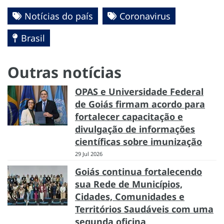
Notícias do país
Coronavirus
Brasil
Outras notícias
OPAS e Universidade Federal
de Goiás firmam acordo para
fortalecer capacitação e
divulgação de informações
científicas sobre imunização
29 Jul 2026
Goiás continua fortalecendo
sua Rede de Municípios,
Cidades, Comunidades e
Territórios Saudáveis com uma
segunda oficina