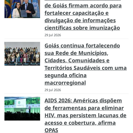
de Goiás firmam acordo para
fortalecer capacitação e
divulgação de informações
científicas sobre imunização
29 Jul 2026
Goiás continua fortalecendo
sua Rede de Municípios,
Cidades, Comunidades e
Territórios Saudáveis com uma
segunda oficina
macrorregional
29 Jul 2026
AIDS 2026: Américas dispõem
de ferramentas para eliminar
HIV, mas persistem lacunas de
acesso e cobertura, afirma
OPAS