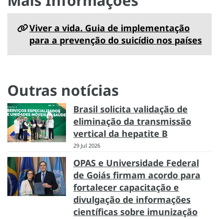
Mais Informações
Viver a vida. Guia de implementação
para a prevenção do suicídio nos países
Outras notícias
Brasil solicita validação de
eliminação da transmissão
vertical da hepatite B
29 Jul 2026
OPAS e Universidade Federal
de Goiás firmam acordo para
fortalecer capacitação e
divulgação de informações
científicas sobre imunização