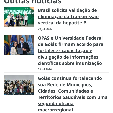
Outras notícias
Brasil solicita validação de
eliminação da transmissão
vertical da hepatite B
29 Jul 2026
OPAS e Universidade Federal
de Goiás firmam acordo para
fortalecer capacitação e
divulgação de informações
científicas sobre imunização
29 Jul 2026
Goiás continua fortalecendo
sua Rede de Municípios,
Cidades, Comunidades e
Territórios Saudáveis com uma
segunda oficina
macrorregional