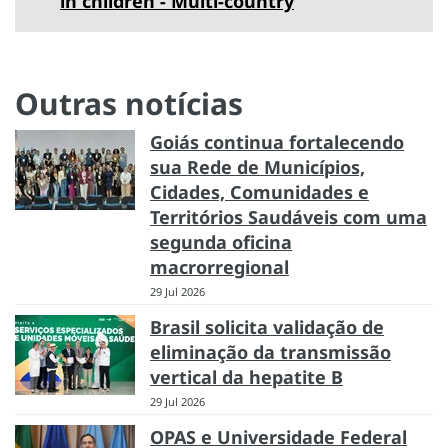
in children - Multi-country
Outras notícias
Goiás continua fortalecendo
sua Rede de Municípios,
Cidades, Comunidades e
Territórios Saudáveis com uma
segunda oficina
macrorregional
29 Jul 2026
Brasil solicita validação de
eliminação da transmissão
vertical da hepatite B
29 Jul 2026
OPAS e Universidade Federal