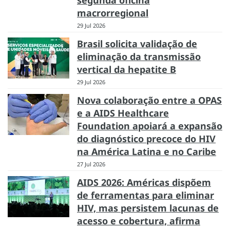
macrorregional
29 Jul 2026
Brasil solicita validação de
eliminação da transmissão
vertical da hepatite B
29 Jul 2026
Nova colaboração entre a OPAS
e a AIDS Healthcare
Foundation apoiará a expansão
do diagnóstico precoce do HIV
na América Latina e no Caribe
27 Jul 2026
AIDS 2026: Américas dispõem
de ferramentas para eliminar
HIV, mas persistem lacunas de
acesso e cobertura, afirma