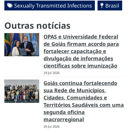
Sexually Transmitted Infections
Brasil
Outras notícias
OPAS e Universidade Federal
de Goiás firmam acordo para
fortalecer capacitação e
divulgação de informações
científicas sobre imunização
29 Jul 2026
Goiás continua fortalecendo
sua Rede de Municípios,
Cidades, Comunidades e
Territórios Saudáveis com uma
segunda oficina
macrorregional
29 Jul 2026