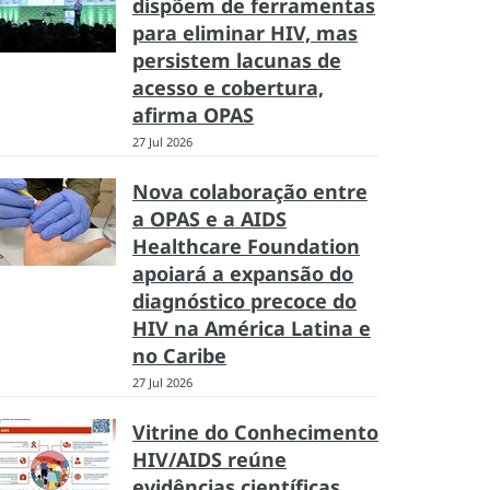
dispõem de ferramentas
para eliminar HIV, mas
persistem lacunas de
acesso e cobertura,
afirma OPAS
27 Jul 2026
Nova colaboração entre
a OPAS e a AIDS
Healthcare Foundation
apoiará a expansão do
diagnóstico precoce do
HIV na América Latina e
no Caribe
27 Jul 2026
Vitrine do Conhecimento
HIV/AIDS reúne
evidências científicas