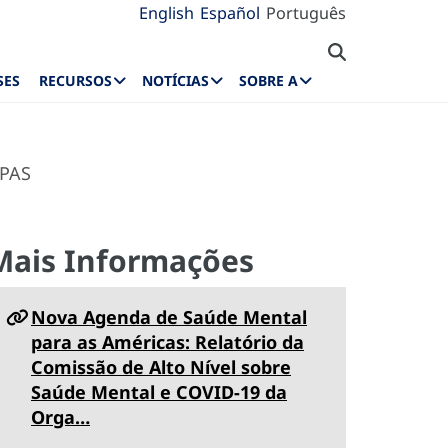
English
Español
Português
SES
RECURSOS
NOTÍCIAS
SOBRE A
OPAS
Mais Informações
Nova Agenda de Saúde Mental
para as Américas: Relatório da
Comissão de Alto Nível sobre
Saúde Mental e COVID-19 da
Orga…