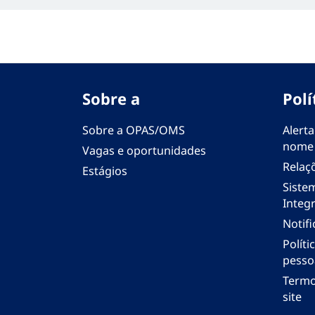
Sobre a
Polí
Sobre a OPAS/OMS
Alerta
nome
Vagas e oportunidades
Relaç
Estágios
Siste
Integr
Notif
Polít
pesso
Termo
site