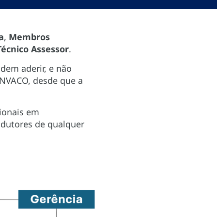
a
,
Membros
écnico Assessor
.
dem aderir, e não
ANVACO, desde que a
cionais em
odutores de qualquer