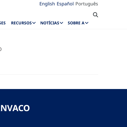
English
Español
Português
SES
RECURSOS
NOTÍCIAS
SOBRE A
O
BANVACO