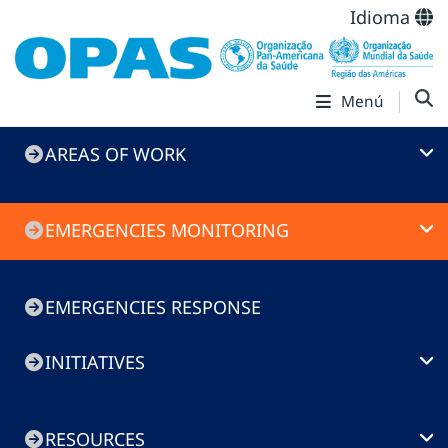
Idioma
Menú
Emergencies
AREAS OF WORK
menu
EMERGENCIES MONITORING
EMERGENCIES RESPONSE
INITIATIVES
RESOURCES