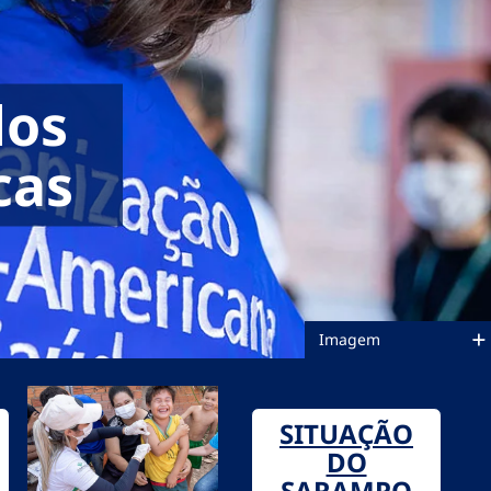
dos
cas
Imagem
SITUAÇÃO
DO
SARAMPO