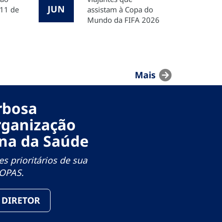
JUN
 11 de
assistam à Copa do
Mundo da FIFA 2026
Mais
arbosa
rganização
na da Saúde
s prioritários de sua
a OPAS.
O DIRETOR