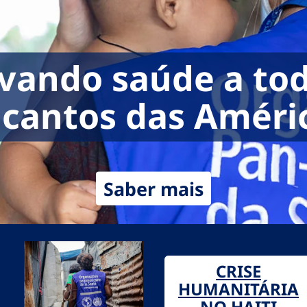
vando saúde a to
 cantos das Améri
Saber mais
CRISE
HUMANITÁRIA
NO HAITI