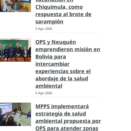
Chiquimula, como
respuesta al brote de
sarampión
5 Ago 2026
OPS y Neuquén
emprendieron misión en
Bolivia para
intercambiar
experiencias sobre el
abordaje de la salud
ambiental
5 Ago 2026
MPPS implementará
estrategia de salud
ambiental propuesta por
OPS para atender zonas