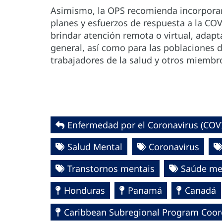
Asimismo, la OPS recomienda incorporar 
planes y esfuerzos de respuesta a la C
brindar atención remota o virtual, adapt
general, así como para las poblaciones d
trabajadores de la salud y otros miembr
Enfermedad por el Coronavirus ‎‎(COVI
Salud Mental
Coronavirus
Transtornos mentais
Saúde me
Honduras
Panamá
Canadá
Caribbean Subregional Program Coor