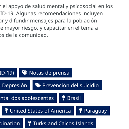
el apoyo de salud mental y psicosocial en los
OVID-19. Algunas recomendaciones incluyen
ar y difundir mensajes para la población
e mayor riesgo, y capacitar en el tema a
os de la comunidad.
D-19)‎
Notas de prensa
Depresión
Prevención del suicidio
ntal dos adolescentes
Brasil
United States of America
Paraguay
dination
Turks and Caicos Islands