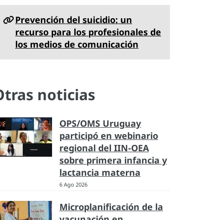
Prevención del suicidio: un
recurso para los profesionales de
los medios de comunicación
Otras noticias
OPS/OMS Uruguay
participó en webinario
regional del IIN-OEA
sobre primera infancia y
lactancia materna
6 Ago 2026
Microplanificación de la
vacunación en