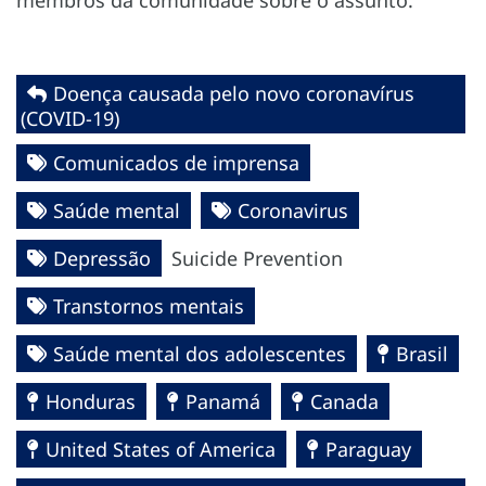
Doença causada pelo novo coronavírus
(COVID-19)
Comunicados de imprensa
Saúde mental
Coronavirus
Depressão
Suicide Prevention
Transtornos mentais
Saúde mental dos adolescentes
Brasil
Honduras
Panamá
Canada
United States of America
Paraguay