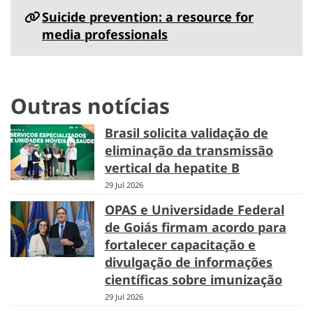
Suicide prevention: a resource for
media professionals
Outras notícias
Brasil solicita validação de
eliminação da transmissão
vertical da hepatite B
29 Jul 2026
OPAS e Universidade Federal
de Goiás firmam acordo para
fortalecer capacitação e
divulgação de informações
científicas sobre imunização
29 Jul 2026