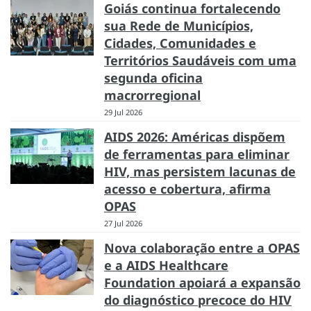
Goiás continua fortalecendo
sua Rede de Municípios,
Cidades, Comunidades e
Territórios Saudáveis com uma
segunda oficina
macrorregional
29 Jul 2026
AIDS 2026: Américas dispõem
de ferramentas para eliminar
HIV, mas persistem lacunas de
acesso e cobertura, afirma
OPAS
27 Jul 2026
Nova colaboração entre a OPAS
e a AIDS Healthcare
Foundation apoiará a expansão
do diagnóstico precoce do HIV