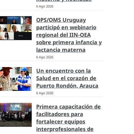
6 Ago 2026
OPS/OMS Uruguay
participó en webinario
regional del IIN-OEA
sobre primera infancia y
lactancia materna
6 Ago 2026
Un encuentro con la
Salud en el corazón de
Puerto Rondón, Arauca
6 Ago 2026
Primera capacitación de
facilitadores para
fortalecer equipos
interprofesionales de