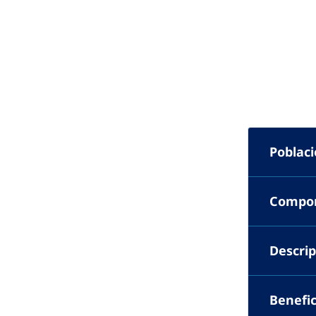
Poblac
Compon
Descrip
Benefic