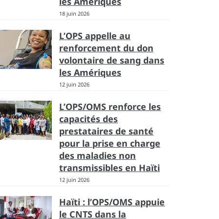
les Amériques
18 juin 2026
L’OPS appelle au
renforcement du don
volontaire de sang dans
les Amériques
12 juin 2026
L’OPS/OMS renforce les
capacités des
prestataires de santé
pour la prise en charge
des maladies non
transmissibles en Haïti
12 juin 2026
Haïti : l’OPS/OMS appuie
le CNTS dans la