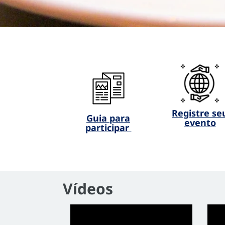
Registre se
Guia para
evento
participar
Vídeos