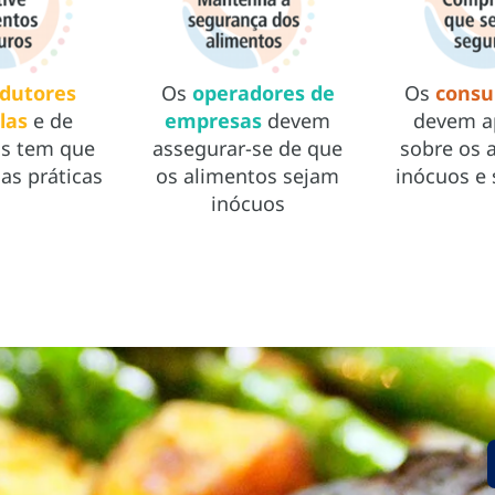
dutores
Os
operadores de
Os
consu
las
e de
empresas
devem
devem a
os tem que
assegurar-se de que
sobre os 
as práticas
os alimentos sejam
inócuos e 
inócuos