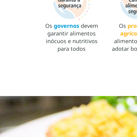
Os
governos
devem
Os
pro
garantir alimentos
agríco
inócuos e nutritivos
aliment
para todos
adotar bo