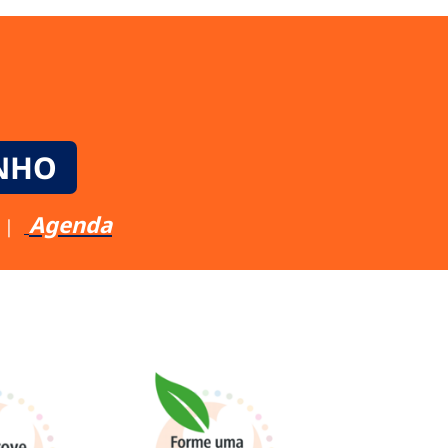
UNHO
Agenda
|