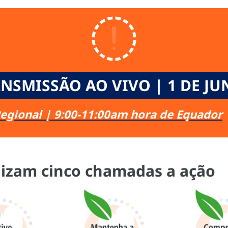
NSMISSÃO AO VIVO | 1 DE J
egional | 9:00-11:00am hora de Equador
lizam cinco chamadas a ação