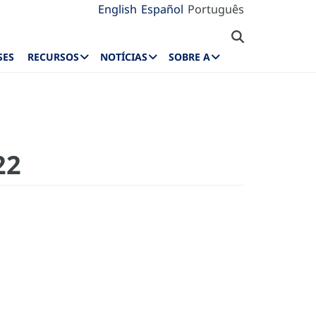
English
Español
Português
SES
RECURSOS
NOTÍCIAS
SOBRE A
22